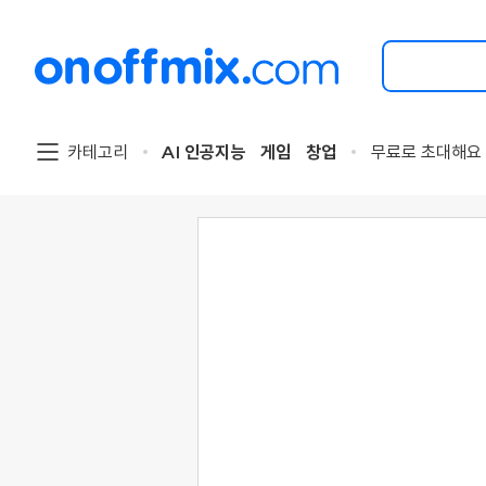
검
색
할
이
벤
트
카테고리
AI 인공지능
게임
창업
무료로 초대해요
를
입
력
해
주
세
요.