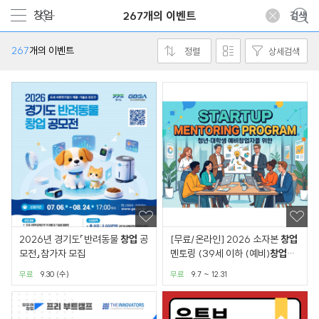
267개의 이벤트
267
개의 이벤트
정렬
상세검색
2026년 경기도「반려동물
창업
공
[무료/온라인] 2026 소자본
창업
모전」참가자 모집
멘토링 (39세 이하 (예비)
창업
자
대상)
무료
9.30 (수)
무료
9.7 ~ 12.31