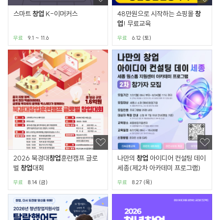
스마트
창업
K-이머커스
48만원으로 시작하는 쇼핑몰
창
업
! 무료교육
무료
9.1 ~ 11.6
무료
6.12 (토)
2026 북경대
창업
훈련캠프 글로
나만의
창업
아이디어 컨설팅 데이
벌
창업
대회
세종(제2차 아카데미 프로그램)
무료
8.14 (금)
무료
8.27 (목)