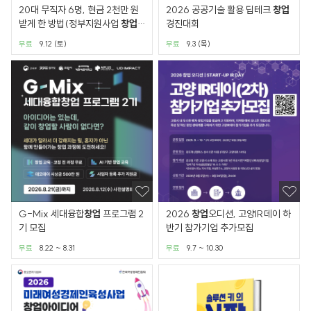
20대 무직자 6명, 현금 2천만 원
2026 공공기술 활용 딥테크
창업
받게 한 방법(정부지원사업
창업
경진대회
무료교육.투자받기)
무료
9.12 (토)
무료
9.3 (목)
G-Mix 세대융합
창업
프로그램 2
2026
창업
오디션, 고양IR데이 하
기 모집
반기 참가기업 추가모집
무료
8.22 ~ 8.31
무료
9.7 ~ 10.30