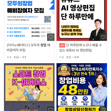
[더이노베이터스] 모두의
창업
예
단 하루만에 누구나 배울 수
비참여자 모집
있는 유튜브 AI 영상편집
무료
8.22 ~ 9.5
무료
8.12 ~ 8.19