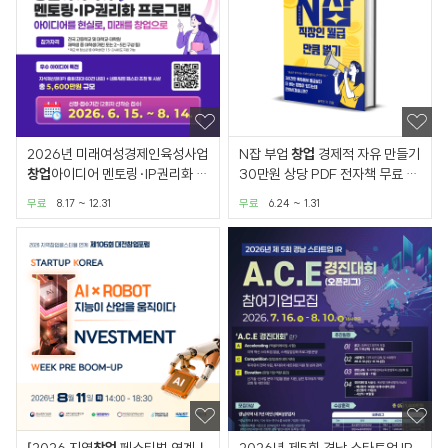
2026년 미래여성경제인육성사업
N잡 부업
창업
경제적 자유 만들기
창업
아이디어 멘토링·IP권리화 프
30만원 상당 PDF 전자책 무료 배
로그램
포
무료
8.17 ~ 12.31
무료
6.24 ~ 1.31