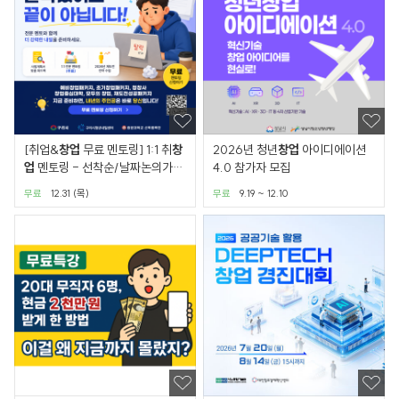
[취업&
창업
무료 멘토링] 1:1 취
창
2026년 청년
창업
아이디에이션
업
멘토링 - 선착순/날짜논의가
4.0 참가자 모집
능/온,오프라인 가능
무료
12.31 (목)
무료
9.19 ~ 12.10