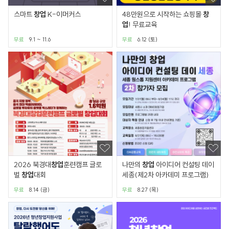
스마트
창업
K-이머커스
48만원으로 시작하는 쇼핑몰
창
업
! 무료교육
무료
9.1 ~ 11.6
무료
6.12 (토)
2026 북경대
창업
훈련캠프 글로
나만의
창업
아이디어 컨설팅 데이
벌
창업
대회
세종(제2차 아카데미 프로그램)
무료
8.14 (금)
무료
8.27 (목)