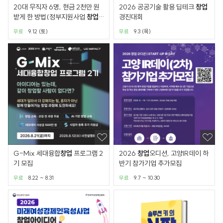
20대 무직자 6명, 현금 2천만 원
2026 공공기술 활용 딥테크
창업
받게 한 방법(정부지원사업
창업
경진대회
무료교육.투자받기)
무료
9.12 (토)
무료
9.3 (목)
G-Mix 세대융합
창업
프로그램 2
2026
창업
오디션, 고양IR데이 하
기 모집
반기 참가기업 추가모집
무료
8.22 ~ 8.31
무료
9.7 ~ 10.30