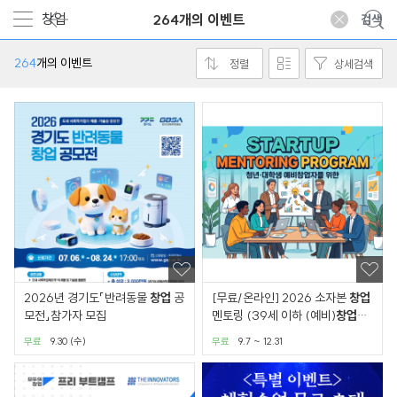
264개의 이벤트
264
개의 이벤트
정렬
상세검색
2026년 경기도「반려동물
창업
공
[무료/온라인] 2026 소자본
창업
모전」참가자 모집
멘토링 (39세 이하 (예비)
창업
자
대상)
무료
9.30 (수)
무료
9.7 ~ 12.31