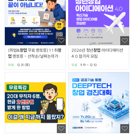
[취업&
창업
무료 멘토링] 1:1 취
창
2026년 청년
창업
아이디에이션
업
멘토링 - 선착순/날짜논의가
4.0 참가자 모집
능/온,오프라인 가능
무료
12.31 (목)
무료
9.19 ~ 12.10