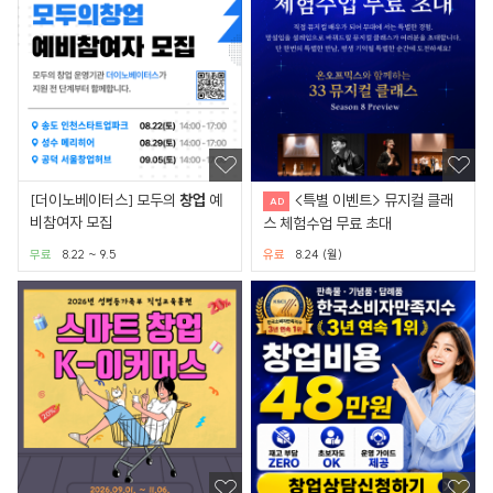
[더이노베이터스] 모두의
창업
예
<특별 이벤트> 뮤지컬 클래
비참여자 모집
스 체험수업 무료 초대
무료
8.22 ~ 9.5
유료
8.24 (월)