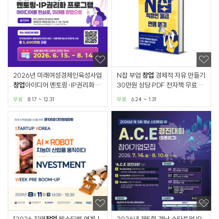
2026년 미래여성경제인육성사업
N잡 부업
창업
경제적 자유 만들기
창업
아이디어 멘토링·IP권리화 프
30만원 상당 PDF 전자책 무료 배
로그램
포
무료
8.17 ~ 12.31
무료
6.24 ~ 1.31