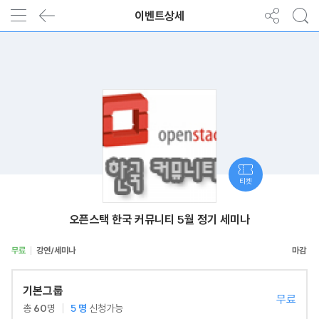
이벤트상세
티켓
오픈스택 한국 커뮤니티 5월 정기 세미나
무료
강연/세미나
기본그룹
무료
총
60
명
5
명
신청가능