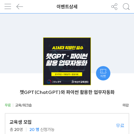
이벤트상세
티켓
챗GPT(ChatGPT)와 파이썬 활용한 업무자동화
무료
교육/워크숍
교육생 모집
무료
총
20
명
20
명
신청가능