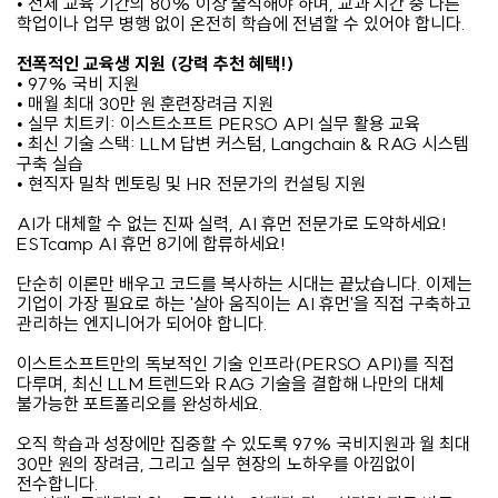
• 전체 교육 기간의 80% 이상 출석해야 하며, 교과 시간 중 다른
학업이나 업무 병행 없이 온전히 학습에 전념할 수 있어야 합니다.
전폭적인 교육생 지원 (강력 추천 혜택!)
• 97% 국비 지원
• 매월 최대 30만 원 훈련장려금 지원
• 실무 치트키: 이스트소프트 PERSO API 실무 활용 교육
• 최신 기술 스택: LLM 답변 커스텀, Langchain & RAG 시스템
구축 실습
• 현직자 밀착 멘토링 및 HR 전문가의 컨설팅 지원
AI가 대체할 수 없는 진짜 실력, AI 휴먼 전문가로 도약하세요!
ESTcamp AI 휴먼 8기에 합류하세요!
단순히 이론만 배우고 코드를 복사하는 시대는 끝났습니다. 이제는
기업이 가장 필요로 하는 '살아 움직이는 AI 휴먼'을 직접 구축하고
관리하는 엔지니어가 되어야 합니다.
이스트소프트만의 독보적인 기술 인프라(PERSO API)를 직접
다루며, 최신 LLM 트렌드와 RAG 기술을 결합해 나만의 대체
불가능한 포트폴리오를 완성하세요.
오직 학습과 성장에만 집중할 수 있도록 97% 국비지원과 월 최대
30만 원의 장려금, 그리고 실무 현장의 노하우를 아낌없이
전수합니다.