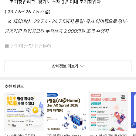
- 초기창업리그: 경기도 소재 3년 이내 초기창업자
(’23.7.6~’26.7.5 개업)
※ 제외대상: ’23.7.6~’26.7.5까지 동일·유사 아이템으로 정부·
공공기관 창업공모전 누적상금 2,000만원 초과 수령자
■ 참가대상 및 신청분야
도내 사회적경제조직(예비사회적기업, 마을기업, 협동조합,
소셜벤처 등)의 제품·기술을 활용한 반려동물산업 관련 기술·
상세정보 더보기
지식산업형 사업화 아이템
추천 이벤트
- 신청분야: 푸드, 헬스·케어, 미용·패션, 가구, ICT 결합상품,
기타
- 사업화 아이템 예시
① 사회적기업 생산 LED 조명·소형 CCTV 활용 반려동물
보호시설 스마트 케이지 모니터링 시스템
[AI 숏폼 영상 공모전]
지능형 홈(AI@Home)
2026 제9회 핀테크 아이디
개