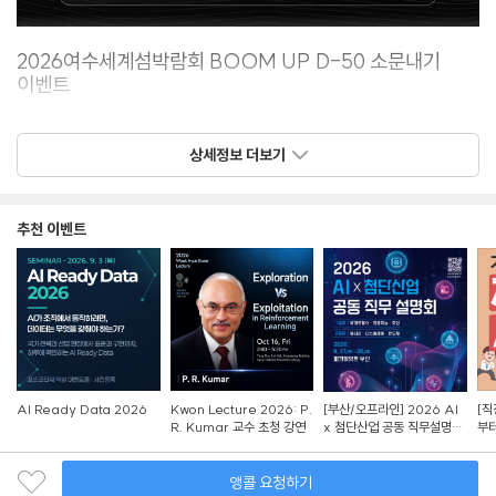
2026
여수세계섬박람회
BOOM UP D-50
소문내기
이벤트
2026
여수세계섬박람회
D-50
을 함께 응원하고
,
푸짐한 선물도 받아가세요
!
상세정보 더보기
참여 방법
@island.yeosuexhibition2026
공식 계정
팔로우
추천 이벤트
'D-50
기념행사
'
게시물을 필수 해시태그와 함께 개인
인스타그램에
공유
소문내기 이벤트 게시물이 아닌
'D-50
기념행사
'
게시물을
공유해 주세요
!
카드뉴스
QR
을 통해
구글폼
제출
이벤트 기간
AI Ready Data 2026
Kwon Lecture 2026: P.
[부산/오프라인] 2026 AI
[직
R. Kumar 교수 초청 강연
x 첨단산업 공동 직무설명회
부터
2026. 7. 3.(
금
) ~ 7. 17.(
금
)
참가자 모집
Z
당첨자 발표
앵콜 요청하기