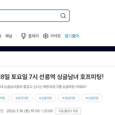
요
채널
플레이
커넥트
컬
처
모
아
 18일 토요일 7시 선릉역 싱글남녀 호프미팅!
0대 싱글남녀들의 즐겁고 신나는 매칭프로그램 싱글미팅 어때요?
미팅
#호프미팅
#싱글미팅
#강남미팅
#싱글모임
기간
2026.7.18 (토) 19:00 ~ 21:00
구글 캘린더 저장