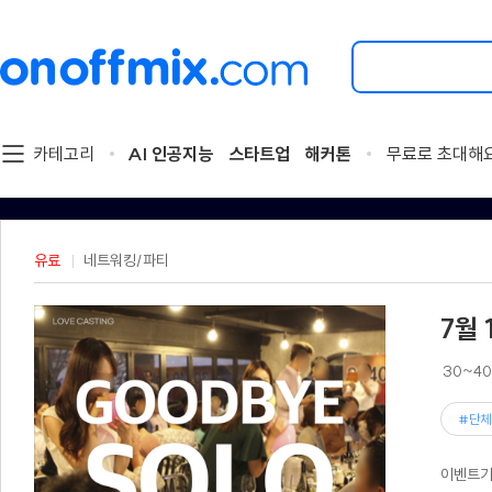
검
색
할
이
벤
트
카테고리
AI 인공지능
스타트업
해커톤
무료로 초대해
를
입
력
해
주
유료
네트워킹/파티
세
요.
7월
30~4
#단체
이벤트