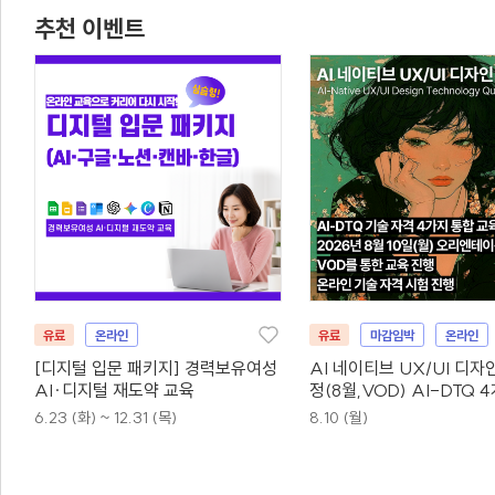
추천 이벤트
유료
온라인
유료
마감임박
온라인
[디지털 입문 패키지] 경력보유여성
AI 네이티브 UX/UI 디자
AI·디지털 재도약 교육
정(8월,VOD) AI-DTQ 
동시취득
6.23 (화) ~ 12.31 (목)
8.10 (월)