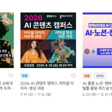
무료
유료
온라인
인 교육과
2026 AI 콘텐츠 캠퍼스 커머셜 이
AI 활용 노션·캔
4개 자격증
미지·영상 과정
털툴 활용 퍼스널 
9.19 (토) ~ 11.16 (월)
6.23 (화) ~ 12.31 (