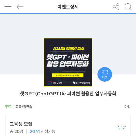
이벤트상세
티켓
챗GPT(ChatGPT)와 파이썬 활용한 업무자동화
무료
교육/워크숍
교육생 모집
무료
총
20
명
20
명
신청가능