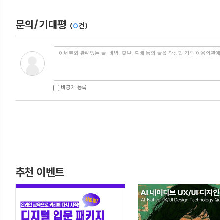
문의/기대평
(
0
건)
비공개 등록
추천 이벤트