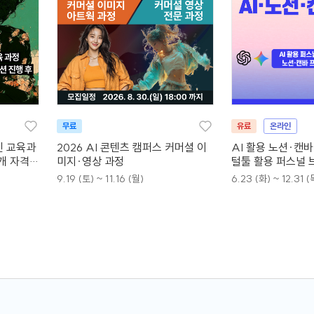
무료
유료
온라인
인 교육과
2026 AI 콘텐츠 캠퍼스 커머셜 이
AI 활용 노션·캔
4개 자격증
미지·영상 과정
털툴 활용 퍼스널 
9.19 (토) ~ 11.16 (월)
6.23 (화) ~ 12.31 (