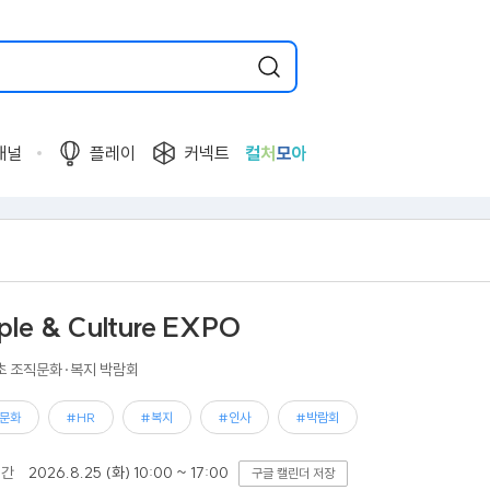
채널
플레이
커넥트
컬
처
모
아
ple & Culture EXPO
초 조직문화·복지 박람회
문화
#HR
#복지
#인사
#박람회
기간
2026.8.25 (화) 10:00 ~ 17:00
구글 캘린더 저장