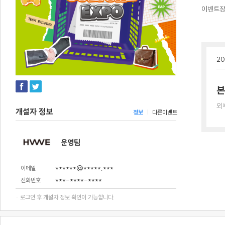
이벤트
20
본
외
개설자 정보
정보
다른이벤트
운영팀
******@*****.***
이메일
***-****-****
전화번호
· 로그인 후 개설자 정보 확인이 가능합니다.