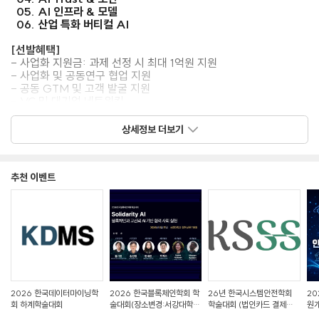
05. AI 인프라 & 모델
06. 산업 특화 버티컬 AI
[선발혜택]
- 사업화 지원금: 과제 선정 시 최대 1억원 지원
- 사업화 및 공동연구 협업 지원
- 공동 GTM 및 고객 발굴 지원
- VC 및 대기업 네트워킹
- 국내외 컨퍼런스 참가 지원
- 투자 연계 기회
상세정보 더보기
[지원방법]
지원 사이트:
kpath.ai.kr
추천 이벤트
접수 방법: 공식 홈페이지 내 온라인 지원서 작성 (QR코드를 통한
접속도 가능)
[문의처]
oi@markncompany.co.kr
※ 일정 및 내용은 주최/주관사의 사정에 따라 변경될 수 있습니다.
2026 한국데이터마이닝학
2026 한국블록체인학회 학
26년 한국시스템안전학회
20
회 하계학술대회
술대회(장소변경:서강대학교
학술대회 (법인카드 결제시
원개
정하상관 118호)
02-6080-5579로 연락