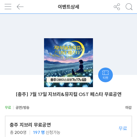
이벤트상세
티켓
[충주] 7월 17일 지브리&뮤지컬 OST 페스타 무료공연
무료
공연/방송
충주 지브리 무료공연
무료
총
200
명
197
명
신청가능