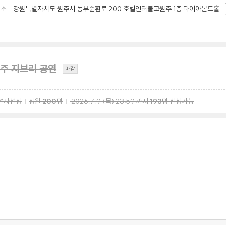
강원특별자치도 원주시 동부순환로 200 호텔인터불고원주 1층 다이아몬드홀
장소
주 지브리 공연
마감
설자선정
정원
200
명
2026.7.9
(목)
23:59
까지
193
명 신청가능