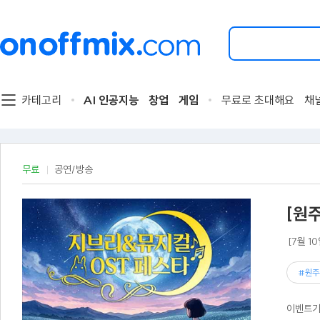
검
색
할
이
벤
트
카테고리
AI 인공지능
창업
게임
무료로 초대해요
채
를
입
력
해
주
무료
공연/방송
세
요.
[원
[7월 
#원주
이벤트