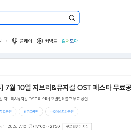
널
플레이
커넥트
컬
처
모
아
주] 7월 10일 지브리&뮤지컬 OST 페스타 무료
10일 지브리&뮤지컬 OST 페스타] 호텔인터불고 무료 공연
무료공연
#무료공연
#오케스트라공연
기간
2026.7.10 (금) 19:00 ~ 21:50
구글 캘린더 저장