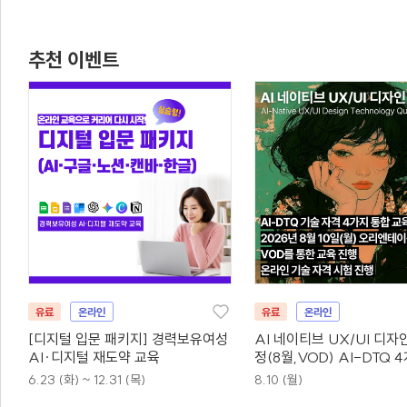
추천 이벤트
유료
온라인
유료
온라인
[디지털 입문 패키지] 경력보유여성
AI 네이티브 UX/UI 디자
AI·디지털 재도약 교육
정(8월,VOD) AI-DTQ 
동시취득
6.23 (화) ~ 12.31 (목)
8.10 (월)