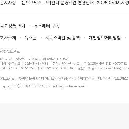
공지사항
온오프믹스 고객센터 운영시간 변경안내 (2025.06.16 시행
광고상품 안내
뉴스레터 구독
회사소개
뉴스룸
서비스약관 및 정책
개인정보처리방침
(주)온오프믹스
대표이사
양준철
개인정보관리책임자
조성재
사업자등록번호
221-81-34988
통신판매업 신고번호
제 2025-서울서대문-0757 호
Tel : 02-6080-5579
Fax : 02-6280-8089
일반/제휴 문의 :
webmaster@ono
온오프믹스는 통신판매중개자이며 이벤트에 대한 당사자 및 주최자가 아닙니다. 따라서 온오프믹스는
copyright © ONOFFMIX.COM, All Rights Reserved.