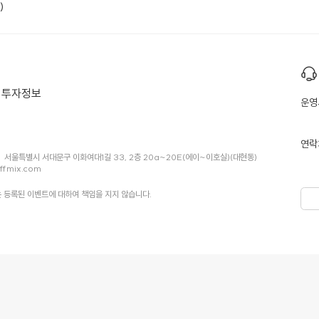
)
투자정보
운영
연락
서울특별시 서대문구 이화여대1길 33, 2층 20a~20E(에이~이호실)(대현동)
ffmix.com
 등록된 이벤트에 대하여 책임을 지지 않습니다.