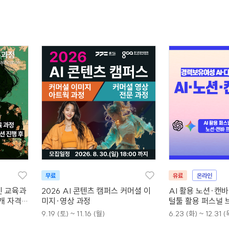
무료
유료
온라인
인 교육과
2026 AI 콘텐츠 캠퍼스 커머셜 이
AI 활용 노션·캔
4개 자격증
미지·영상 과정
털툴 활용 퍼스널 
9.19 (토) ~ 11.16 (월)
6.23 (화) ~ 12.31 (