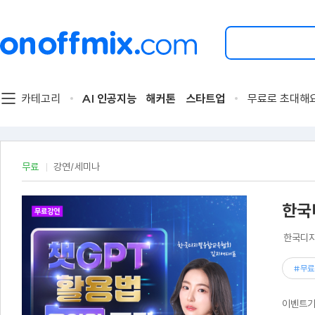
검
색
할
이
벤
트
카테고리
AI 인공지능
해커톤
스타트업
무료로 초대해
를
입
력
해
주
무료
강연/세미나
세
요.
한국
한국디지
#무료
이벤트