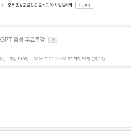
충북 음성군 금왕읍 금석로 10 웨딩갤러리
장소
지도보기
GPT 음성 무료특강
마감
착순
정원
100
명
2026.7.29
(수)
23:59
까지
99
명 신청가능