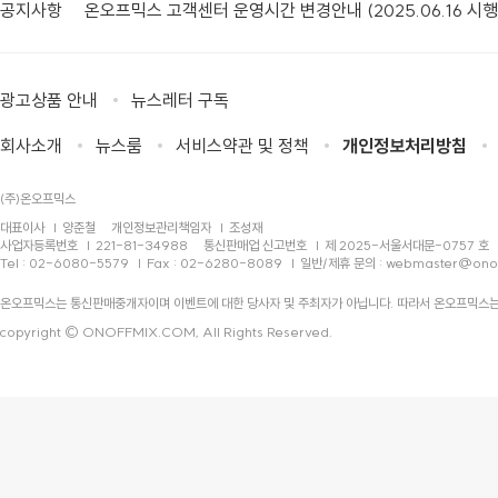
공지사항
온오프믹스 고객센터 운영시간 변경안내 (2025.06.16 시행
광고상품 안내
뉴스레터 구독
회사소개
뉴스룸
서비스약관 및 정책
개인정보처리방침
(주)온오프믹스
대표이사
양준철
개인정보관리책임자
조성재
사업자등록번호
221-81-34988
통신판매업 신고번호
제 2025-서울서대문-0757 호
Tel : 02-6080-5579
Fax : 02-6280-8089
일반/제휴 문의 :
webmaster@ono
온오프믹스는 통신판매중개자이며 이벤트에 대한 당사자 및 주최자가 아닙니다. 따라서 온오프믹스는
copyright © ONOFFMIX.COM, All Rights Reserved.