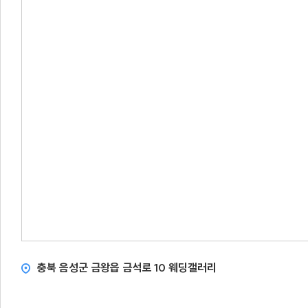
충북 음성군 금왕읍 금석로 10 웨딩갤러리