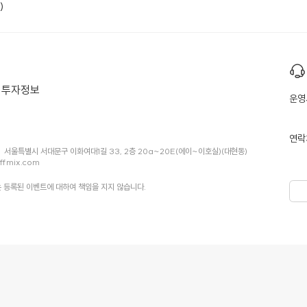
)
투자정보
운영
연락
서울특별시 서대문구 이화여대1길 33, 2층 20a~20E(에이~이호실)(대현동)
ffmix.com
 등록된 이벤트에 대하여 책임을 지지 않습니다.