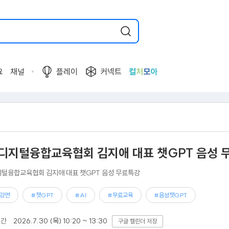
요
채널
플레이
커넥트
컬
처
모
아
디지털융합교육협회 김지애 대표 챗GPT 음성 
털융합교육협회 김지애 대표 챗GPT 음성 무료특강
강연
#챗GPT
#AI
#무료교육
#음성챗GPT
기간
2026.7.30 (목) 10:20 ~ 13:30
구글 캘린더 저장