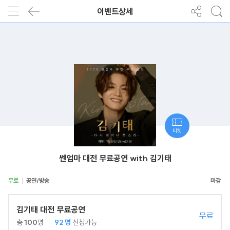
이벤트상세
티켓
쎈엄마 대전 무료공연 with 김기태
무료
공연/방송
김기태 대전 무료공연
무료
총
100
명
92
명
신청가능