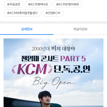
#무료공연
#KCM흑백사진
#KCM은영이에게
#KCM버릇처럼셋을센다
#안양KCM
상세정보
개설자정보