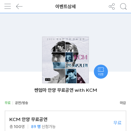
이벤트상세
티켓
쎈엄마 안양 무료공연 with KCM
무료
공연/방송
KCM 안양 무료공연
무료
총
100
명
89
명
신청가능