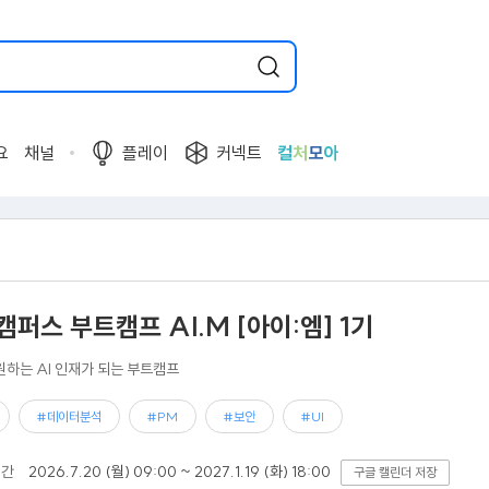
요
채널
플레이
커넥트
컬
처
모
아
퍼스 부트캠프 AI.M [아이:엠] 1기
원하는 AI 인재가 되는 부트캠프
#데이터분석
#PM
#보안
#UI
기간
2026.7.20 (월) 09:00 ~ 2027.1.19 (화) 18:00
구글 캘린더 저장