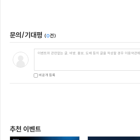
문의/기대평
(
0
건)
비공개 등록
추천 이벤트