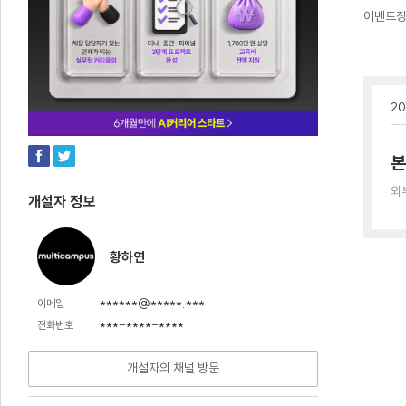
이벤트
20
본
외
개설자 정보
황하연
******@*****.***
이메일
***-****-****
전화번호
개설자의 채널 방문