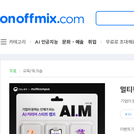
검
색
할
이
벤
트
카테고리
AI 인공지능
문화・예술
취업
무료로 초대해
를
입
력
해
주
무료
교육/워크숍
세
요.
멀티캠
기업이 
#AI
이벤트