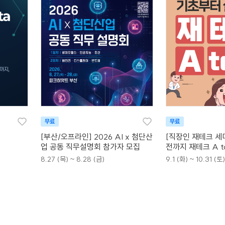
무료
무료
[부산/오프라인] 2026 AI x 첨단산
[직장인 재테크 세
업 공동 직무설명회 참가자 모집
전까지 재테크 A t
8.27 (목) ~ 8.28 (금)
9.1 (화) ~ 10.31 (토)