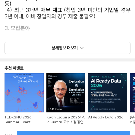
등)
4) 최근 3개년 재무 재표 (창업 3년 미만의 기업일 경우
3년 이내, 예비 창업자의 경우 제출 불필요)
3. 모집분야
상세정보 더보기
추천 이벤트
4. 기업선정
□ 선정방법
○ 평가방식: 서류심사, Meet-up, 대면·발표심사, PoC
TEDxSNU 2026
Kwon Lecture 2026: P.
AI Ready Data 2026
[부
계획 구체화, Demo Day 등 단계별 평가
Summer Event
R. Kumar 교수 초청 강연
x 
○ 평가내용: 현업 적용성, 기술 우수성, 실증 계획 우수성
참
종합 평가