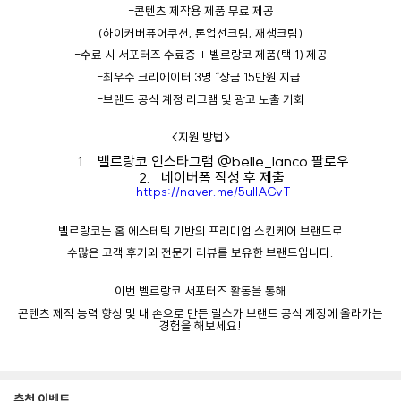
-
콘텐츠
제작용
제품
무료
제공
(
하이커버퓨어쿠션
,
톤업선크림
,
재생크림
)
-
수료
시
서포터즈
수료증
+
벨르랑코
제품
(
택
1)
제공
-
최우수
크리에이터
3
명
“
상금
15
만원
지급
!
-
브랜드
공식
계정
리그램
및
광고
노출
기회
<
지원
방법
>
1.
벨르랑코
인스타그램
@belle_lanco
팔로우
2.
네이버폼
작성
후
제출
https://naver.me/5ullAGvT
벨르랑코는
홈
에스테틱
기반의
프리미엄
스킨케어
브랜드로
수많은
고객
후기와
전문가
리뷰를
보유한
브랜드입니다
.
이번
벨르랑코
서포터즈
활동을
통해
콘텐츠
제작
능력
향상
및
내
손으로
만든
릴스가
브랜드
공식
계정에
올라가는
경험
을
해보세요
!
추천 이벤트