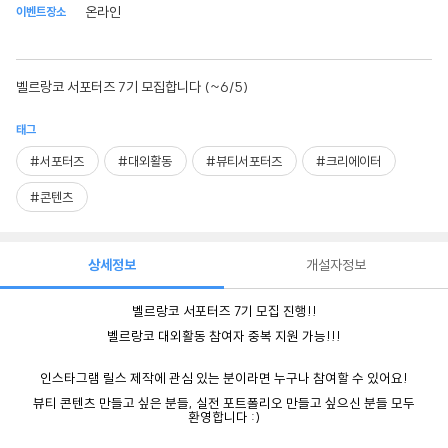
온라인
이벤트장소
벨르랑코 서포터즈 7기 모집합니다 (~6/5)
태그
#서포터즈
#대외활동
#뷰티서포터즈
#크리에이터
#콘텐츠
상세정보
개설자정보
벨르랑코
서포터즈
7
기
모집
진행
!!
벨르랑코
대외활동
참여자
중복
지원
가능
!!!
인스타그램
릴스
제작에
관심
있는
분이라면
누구나
참여할
수
있어요
!
뷰티
콘텐츠
만들고
싶은
분들
,
실전
포트폴리오
만들고
싶으신
분들
모두
환영합니다 :)