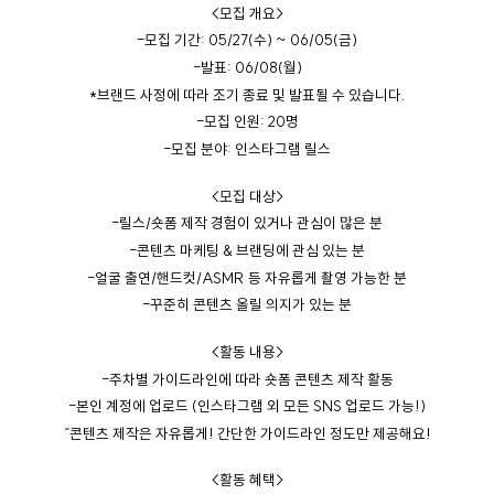
<
모집
개요
>
-
모집
기간
: 05/27(
수
) ~ 06/05(
금
)
-
발표
: 06/08(
월
)
*
브랜드
사정에
따라
조기
종료
및
발표될
수
있습니다
.
-
모집
인원
: 20
명
-
모집
분야
:
인스타그램
릴스
<
모집
대상
>
-
릴스
/
숏폼
제작
경험이
있거나
관심이
많은
분
-
콘텐츠
마케팅
&
브랜딩에
관심
있는
분
-
얼굴
출연
/
핸드컷
/ASMR
등
자유롭게
촬영
가능한
분
-
꾸준히
콘텐츠
올릴
의지가
있는
분
<
활동
내용
>
-
주차별
가이드라인에
따라
숏폼
콘텐츠
제작
활동
-
본인
계정에
업로드
(
인스타그램
외
모든
SNS
업로드
가능
!)
“
콘텐츠
제작은
자유롭게
!
간단한
가이드라인
정도만
제공해요
!
<
활동
혜택
>