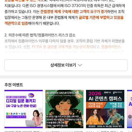
지표입니다. 다른 ISO 경영시스템에 비해 ISO 37301의 인증 취득은 최근 급격하게
증가하고 있습니다. 이는
준법경영 체계 구축에 대한 고객의 요구가 증가
하면서 조직
입장에서는 그동안 운영해 온 내부 준법통제 체제가
글로벌 기준에 부합하고 있음을
객관적으로 입증
해야 하기 때문입니다.
2. 미준수에 따른 법적/컴플라이언스 리스크 감소
조직에서 컴플라이언스 의무를 다하지 않을 경우, 조직의 존립 기반 자체가 위협받을
수 있습니다. 또한,
FCPA 등 글로벌 규제 적용 가능성이 확대
되고,
컴플라이언스
관련 법규는 더욱 강화
되고 있는 추세이므로 이러한
글로벌 환경 변화에 효과적으로
대응하기 위해서는 컴플라이언스 경영 시스템 구축이 필수적
입니다.
상세정보 더보기
3. ESG 경영 성과에 기여
기업의 사회적/윤리적 책임과 투명한 경영 활동 등을 의미하는 비재무적인 가치가
기업 평가에 차지하는 비중이 날이 갈수록 높아지고 있습니다. ISO 37301 인증은
추천 이벤트
조직의 윤리·준법경영에 대한 노력을 가시적으로 보여줄 수 있어 ESG 경영의
객관적인 지표로 활용 가능
합니다.
4. 이사의 감시의무 이행의 근거
준법감시 제도 구축을 위해 노력을 다하지 않은 대표이사나 이사회 멤버 이사는 회사가
물게 될 과징금 상당의 손해를 배상할 책임이 있다고 대법원 판례는 이미 경고하고
있습니다. 이제 이사나 이사회의 ‘몰랐다’는 항변은 더 이상의 면책사유가 될 수
없습니다.
ISO 37301은
이사의 감시의무 위반에 대한 가장 강력한 법적 방어망
이 될