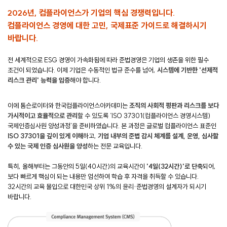
2026년, 컴플라이언스가 기업의 핵심 경쟁력입니다.
컴플라이언스 경영에 대한 고민, 국제표준 가이드로 해결하시기
바랍니다.
전 세계적으로 ESG 경영이 가속화됨에 따라 준법경영은 기업의 생존을 위한 필수
조건이 되었습니다. 이제 기업은 수동적인 법규 준수를 넘어,
시스템에 기반한 '선제적
리스크 관리' 능력을 입증
해야 합니다.
이에 톰슨로이터와 한국컴플라이언스아카데미는
조직의 사회적 평판과 리스크를 보다
가시적이고 효율적으로 관리
할 수 있도록 ‘ISO 37301(컴플라이언스 경영시스템)
국제인증심사원 양성과정’을 준비하였습니다. 본 과정은 글로벌 컴플라이언스 표준인
ISO 37301을 깊이 있게 이해
하고,
기업 내부의 준법 감시 체계를 설계, 운영, 심사할
수 있는 국제 인증 심사원을 양성
하는 전문 교육입니다.
특히, 올해부터는 그동안의 5일(40시간)의 교육시간이
'4일(32시간)'로 단축
되어,
보다 빠르게 핵심이 되는 내용만 엄선하여 학습 후 자격을 취득할 수 있습니다.
32시간의 교육 몰입으로 대한민국 상위 1%의 윤리·준법경영의 설계자가 되시기
바랍니다.