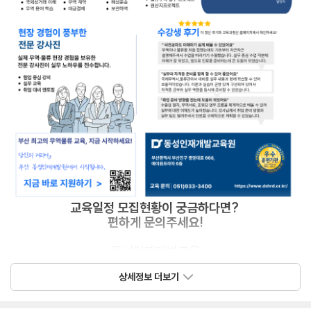
교육일정 모집현황이 궁금하다면?
편하게 문의주세요!
동성인재개발교육
유선: 051)933-3400
상세정보 더보기
010-5517-0141 (문자가능)