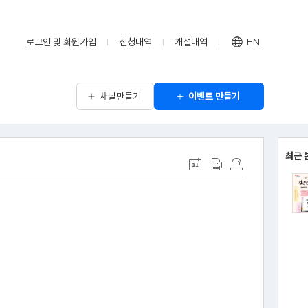
로그인 및 회원가입
신청내역
개설내역
EN
채널만들기
이벤트 만들기
최근 