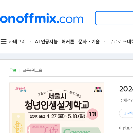
검
색
할
이
벤
트
카테고리
AI 인공지능
해커톤
문화・예술
무료로 초대
를
입
력
해
주
무료
교육/워크숍
세
요.
20
주체적인
#교육
이벤트