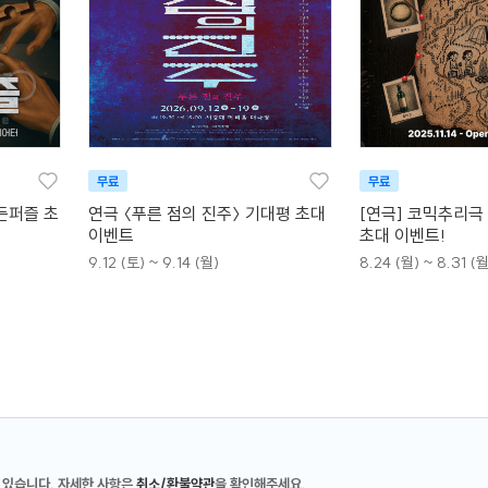
무료
무료
든퍼즐 초
연극 〈푸른 점의 진주〉 기대평 초대
[연극] 코믹추리극
이벤트
초대 이벤트!
9.12 (토) ~ 9.14 (월)
8.24 (월) ~ 8.31 (월
 있습니다. 자세한 사항은
취소/환불약관
을 확인해주세요.