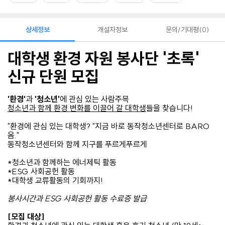
상세정보
개설자정보
문의/기대평
0
️대학생 환경 자원 봉사단 '초록'
신규 단원 모집️
'환경'
과
'청소년'
에 관심 있는 사람주목️
청소년과 함께 환경 변화를 이끌어 갈 대학생
들을 찾습니다!
"환경에 관심 있는 대학생? "지금 바로 동작청소년센터로 BARO
옴."
동작청소년센터와 함께 지구를 푸르게푸르게
*청소년과 함께하는 에너제틱 활동
*ESG 사회공헌 활동
*대학생 교류활동의 기회까지!
️봉사시간️과 ️ESG 사회공헌 활동 수료증️ 발급
[모집 대상]