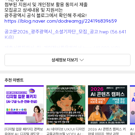
첨부된 지원서 및 개인정보 활용 동의서 제출
모집공고 상세내용 및 지원서는
광주광역시 공식 블로그에서 확인해 주세요!
https://blog.naver.com/dodreamgj/224196839659
공고문2026_광주광역시_소셜기자단_모집_공고.hwp (56.641
KiB)
제출서류지원서_및_개인정보활용동의서.hwp (41.992 KiB)
상세정보 더보기
#광주광역시 #소셜기자단 #광주광역시소셜기자단 #대외활동 #
콘텐츠크리에이터 #블로그기자단 #기자단모집
추천 이벤트
[디지털 입문 패키지] 경력보
AI 네이티브 UX/UI 디자인
2026 AI 콘텐츠 캠퍼스 커
AI
유여성 AI·디지털 재도약 교
교육과정(8월,VOD) AI-
머셜 이미지·영상 과정
육(