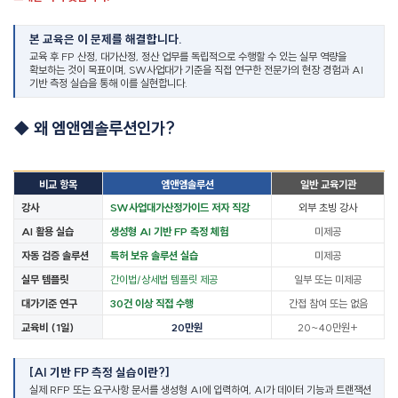
본 교육은 이 문제를 해결합니다
.
교육 후
FP
산정
,
대가산정
,
정산 업무를 독립적으로 수행할 수 있는 실무 역량을
확보하는 것이 목표이며
, SW
사업대가 기준을 직접 연구한 전문가의 현장 경험과
AI
기반 측정 실습을 통해 이를 실현합니다
.
◆
왜 엠앤엠솔루션인가
?
비교 항목
엠앤엠솔루션
일반 교육기관
강사
SW
사업대가산정가이드 저자 직강
외부 초빙 강사
AI
활용 실습
생성형
AI
기반
FP
측정 체험
미제공
자동 검증 솔루션
특허 보유 솔루션 실습
미제공
실무 템플릿
간이법
/
상세법 템플릿 제공
일부 또는 미제공
대가기준 연구
30
건 이상 직접 수행
간접 참여 또는 없음
교육비
(1
일
)
20
만원
20~40
만원
+
[AI
기반
FP
측정 실습이란
?]
실제
RFP
또는 요구사항 문서를 생성형
AI
에 입력하여
, AI
가 데이터 기능과 트랜잭션