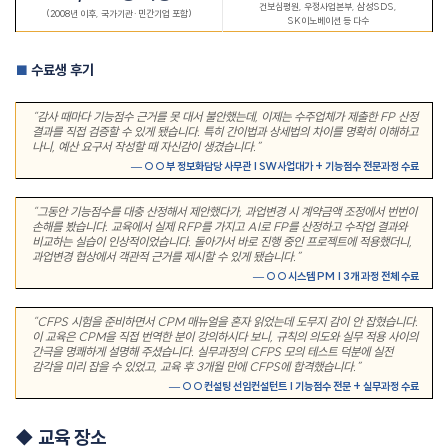
건보심평원
,
우정사업본부
,
삼성
SDS,
(2008
년 이후
,
국가기관
·
민간기업 포함
)
SK
이노베이션 등 다수
수료생 후기
■
“
감사 때마다 기능점수 근거를 못 대서 불안했는데
,
이제는 수주업체가 제출한
FP
산정
결과를 직접 검증할 수 있게 됐습니다
.
특히 간이법과 상세법의 차이를 명확히 이해하고
나니
,
예산 요구서 작성할 때 자신감이 생겼습니다
.”
— ○○
부 정보화담당 사무관
| SW
사업대가
+
기능점수 전문과정 수료
“
그동안 기능점수를 대충 산정해서 제안했다가
,
과업변경 시 계약금액 조정에서 번번이
손해를 봤습니다
.
교육에서 실제
RFP
를 가지고
AI
로
FP
를 산정하고 수작업 결과와
비교하는 실습이 인상적이었습니다
.
돌아가서 바로 진행 중인 프로젝트에 적용했더니
,
과업변경 협상에서 객관적 근거를 제시할 수 있게 됐습니다
.”
— ○○
시스템
PM | 3
개 과정 전체 수료
“CFPS
시험을 준비하면서
CPM
매뉴얼을 혼자 읽었는데 도무지 감이 안 잡혔습니다
.
이 교육은
CPM
을 직접 번역한 분이 강의하시다 보니
,
규칙의 의도와 실무 적용 사이의
간극을 명쾌하게 설명해 주셨습니다
.
실무과정의
CFPS
모의 테스트 덕분에 실전
감각을 미리 잡을 수 있었고
,
교육 후
3
개월 만에
CFPS
에 합격했습니다
.”
— ○○
컨설팅 선임컨설턴트
|
기능점수 전문
+
실무과정 수료
◆
교육 장소