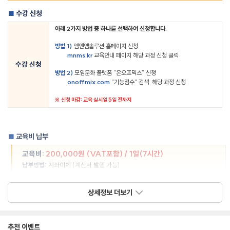
수강 신청
■
아래
2
가지 방법 중 하나를 선택하여 신청합니다
.
방법
1)
엠앤엠솔루션 홈페이지 신청
mnms.kr
교육안내 페이지 해당 과정 신청 클릭
수강 신청
방법
2)
모임문화 플랫폼
"
온오프믹스
"
신청
onoffmix.com
"
기능점수
"
검색
해당 과정 신청
※
신청 마감
:
교육 실시일
5
일 전까지
교육비 납부
■
교육비
:
200,000
원
(VAT
포함
) / 1
일
(7
시간
)
납부방법
:
계좌이체
(
계산서 발행 가능
)
은
행
:
우리은행
1005-101-326043
계좌번호
:
상세정보 더보기
예금주
:
엠앤엠솔루션
(
주
)
추천 이벤트