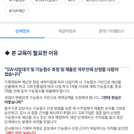
#기능점수
#SW사업대가
#FP
#FunctionPoint
#SW예산
상세정보
개설자정보
문의/기대평
0
◆
본 교육이 필요한 이유
“SW
사업대가 및 기능점수 측정 및 제출은 의무인데 산정할 사람이
없습니다
”
기획재정부 예산안 편성 세부지침에 따라 사업기획 시 기능점수 기반으로 예산을
산출해야 하고
, SW
진흥법에 따라 사업 착수
1
개월 이내에 계획 기능점수를
,
종료
1
개월 전에 실적 기능점수를 제출해야 합니다
.
과업이 변경되면 기능점수 기반으로 계약금액을 조정해야 합니다
.
그런데 현실은
어떻습니까
?
발주기관 담당자는 기능점수 산정 방법을 모른 채 수주업체가 제출한 숫자를 그대로
승인하고
,
감사 시 검증 근거를 제시하지 못합니다
. SW
기업은 검증 없이 산정한
기능점수로 예산을 과소 또는 과대 책정하여
,
제안 단계에서는 수익성을 잃고 정산
단계에서는 분쟁의 씨앗을 만듭니다
.
감사원이나 기재부 적정성 검토에서 기능점수 산정 근거가 부실하다는 지적을 받으면
,
그때는 이미 늦습니다
.