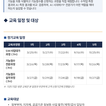
기능을 자동 식별하고 기능점수를 산정하는 과정을 직접 체험합니다
.
수작업 측정
결과와
AI
측정 결과를 비교
·
검증하여
, AI
시대에
FP
전문가가 어떤 역할을 해야
하는지 실감할 수 있습니다
.
◆
교육 일정 및 대상
정기교육 일정
■
교육과정명
1
차
2
차
3
차
4
차
5
차
SW
사업대가
3/25(
수
)
5/27(
수
)
7/22(
수
)
9/16(
수
)
11/25(
수
)
과정
(7H)
기능점수
전문과정
3/26(
목
)
5/28(
목
)
7/23(
목
)
9/17(
목
)
11/26(
목
)
(7H)
기능점수
실무과정
3/27(
금
)
5/29(
금
)
7/24(
금
)
9/18(
금
)
11/27(
금
)
(7H)
※
기관
(
기업
)
방문 교육은 본 일정과 무관하게 고객 신청기간에 진행됩니다
.
교육대상
■
•
정부부처
,
지자체
,
공공기관 정보화 사업 발주
/
계약
/
감사 담당자