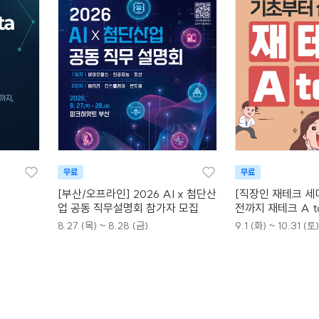
무료
무료
[부산/오프라인] 2026 AI x 첨단산
[직장인 재테크 세
업 공동 직무설명회 참가자 모집
전까지 재테크 A t
8.27 (목) ~ 8.28 (금)
9.1 (화) ~ 10.31 (토)