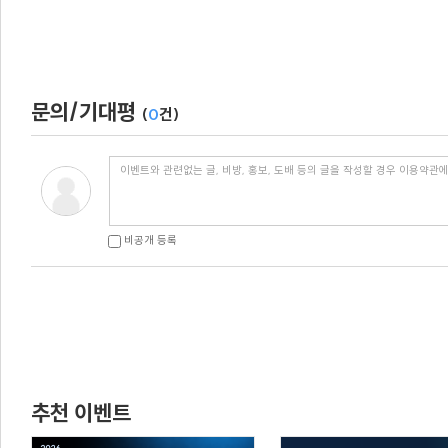
문의/기대평
(
0
건)
비공개 등록
추천 이벤트