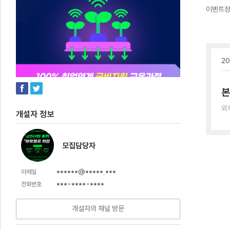
이벤트
20
본
외
개설자 정보
모집담당자
******@*****.***
이메일
***-****-****
전화번호
개설자의 채널 방문