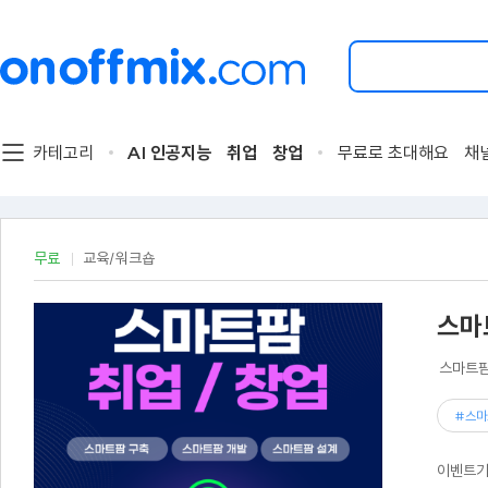
검
색
할
이
벤
트
카테고리
AI 인공지능
취업
창업
무료로 초대해요
채
를
입
력
해
주
무료
교육/워크숍
세
요.
스마
스마트팜
#스마
이벤트