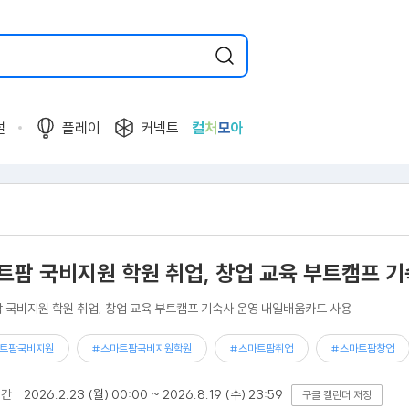
널
플레이
커넥트
컬
처
모
아
트팜 국비지원 학원 취업, 창업 교육 부트캠프 
 국비지원 학원 취업, 창업 교육 부트캠프 기숙사 운영 내일배움카드 사용
트팜국비지원
#스마트팜국비지원학원
#스마트팜취업
#스마트팜창업
기간
2026.2.23 (월) 00:00 ~ 2026.8.19 (수) 23:59
구글 캘린더 저장